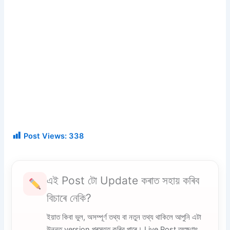
Post Views:
338
এই Post টো Update কৰাত সহায় কৰিব
বিচাৰে নেকি?
ইয়াত কিবা ভুল, অসম্পূৰ্ণ তথ্য বা নতুন তথ্য থাকিলে আপুনি এটা
উন্নত version প্ৰস্তুত কৰিব পাৰে। Live Post তৎক্ষণাৎ