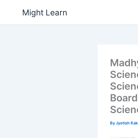
Skip
Might Learn
to
content
Madhy
Scien
Scien
Board
Scien
By
Jyotish Kak