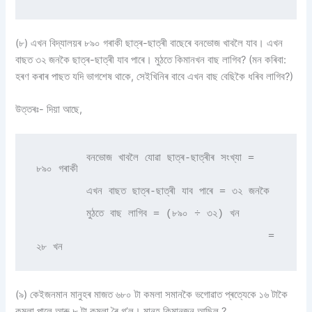
(৮) এখন বিদ্যালয়ৰ ৮৯০ গৰাকী ছাত্ৰ-ছাত্ৰী বাছেৰে বনভোজ খাবলৈ যাব। এখন
বাছত ৩২ জনকৈ ছাত্ৰ-ছাত্ৰী যাব পাৰে। মুঠতে কিমানখন বাছ লাগিব? (মন কৰিবা:
হৰণ কৰাৰ পাছত যদি ভাগশেষ থাকে, সেইখিনিৰ বাবে এখন বাছ বেছিকৈ ধৰিব লাগিব?)
উত্তৰঃ- দিয়া আছে,
        বনভোজ খাবলৈ যোৱা ছাত্ৰ-ছাত্ৰীৰ সংখ্যা = 
৮৯০ গৰাকী 

        এখন বাছত ছাত্ৰ-ছাত্ৰী যাব পাৰে = ৩২ জনকৈ 

        মুঠতে বাছ লাগিব = (৮৯০ ÷ ৩২) খন 

                                     = 
২৮ খন 
(৯) কেইজনমান মানুহৰ মাজত ৬৮০ টা কমলা সমানকৈ ভগোৱাত প্ৰত্যেকে ১৬ টাকৈ
কমলা পালে আৰু ৮ টা কমলা ৰৈ গ’ল। মানুহ কিমানজন আছিল ?