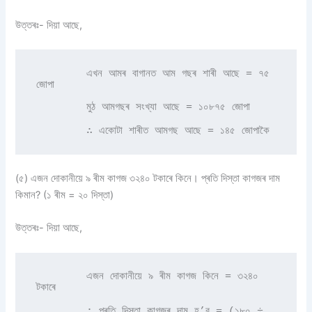
উত্তৰঃ- দিয়া আছে,
        এখন আমৰ বাগানত আম গছৰ শাৰী আছে = ৭৫ 
জোপা 

        মুঠ আমগছৰ সংখ্যা আছে = ১০৮৭৫ জোপা 

        ∴ একোটা শাৰীত আমগছ আছে = ১৪৫ জোপাকৈ 
(৫) এজন দোকানীয়ে ৯ ৰীম কাগজ ৩২৪০ টকাৰে কিনে। প্ৰতি দিস্তা কাগজৰ দাম
কিমান? (১ ৰীম = ২০ দিস্তা)
উত্তৰঃ- দিয়া আছে,
        এজন দোকানীয়ে ৯ ৰীম কাগজ কিনে = ৩২৪০ 
টকাৰে 

        ∴ প্ৰতি দিস্তা কাগজৰ দাম হ’ব = (১৮০ ÷ 