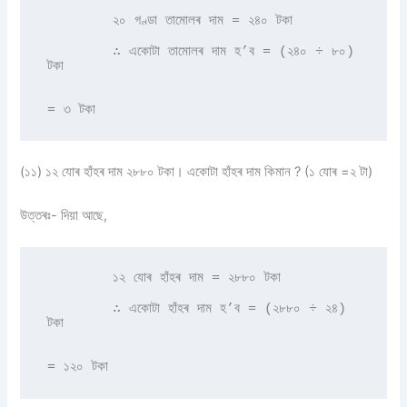
        ২০ গণ্ডা তামোলৰ দাম = ২৪০ টকা 

        ∴ একোটা তামোলৰ দাম হ’ব = (২৪০ ÷ ৮০) 
টকা 

= ৩ টকা 
(১১) ১২ যোৰ হাঁহৰ দাম ২৮৮০ টকা। একোটা হাঁহৰ দাম কিমান ? (১ যোৰ =২ টা)
উত্তৰঃ- দিয়া আছে,
        ১২ যোৰ হাঁহৰ দাম = ২৮৮০ টকা 

        ∴ একোটা হাঁহৰ দাম হ’ব = (২৮৮০ ÷ ২৪) 
টকা 

= ১২০ টকা 