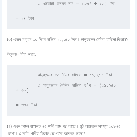
        ∴ একোটা কলমৰ দাম = (৫০৪ ÷ ৩৬) টকা 

= ১৪ টকা 
(৩) এজন মানুহৰ ৩০ দিনৰ হাজিৰা ১১,২৫০ টকা। মানুহজনৰ দৈনিক হাজিৰা কিমান?
উত্তৰঃ- দিয়া আছে,
        মানুহজনৰ ৩০ দিনৰ হাজিৰা = ১১,২৫০ টকা 

        ∴ মানুহজনৰ দৈনিক হাজিৰা হ’ব = (১১,২৫০ 
÷ ৩০)

= ৩৭৫ টকা 
(৪) এখন আমৰ বাগানত ৭৫ শাৰী আম গছ আছে। মুঠ আমগছৰ সংখ্যা ১০৮৭৫
জোপা। একোটা শাৰীত কিমান জোপাকৈ আমগছ আছে?