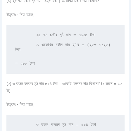
(১) ২৫ খন চকীৰ মুঠ দাম ৭১২৫ টকা। একোখন চকীৰ দাম কিমান?
উত্তৰঃ- দিয়া আছে,
        ২৫ খন চকীৰ মুঠ দাম = ৭১২৫ টকা 

        ∴ একোখন চকীৰ দাম হ’ব = (২৫÷ ৭১২৫) 
টকা 

= ২৮৫ টকা 
(২) ৩ ডজন কলমৰ মুঠ দাম ৫০৪ টকা। একোটা কলমৰ দাম কিমান? (১ ডজন = ১২
টা)
উত্তৰঃ- দিয়া আছে,
        ৩ ডজন কলমৰ মুঠ দাম = ৫০৪ টকা 
