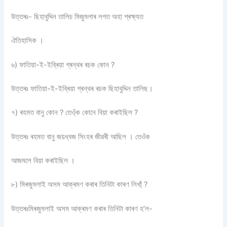
উত্তৰঃ- ছিহাবুদ্দিন তালিচ মিজুমলাৰ লগত অহা প্ৰক্ষ্যত
ঐতিহাসিক ।
৬) ফাতিয়া-ই-ইব্ৰিয়া গ্ৰন্থৰ ৰচক কোন ?
উত্তৰঃ ফাতিয়া-ই-ইব্ৰিয়া গ্ৰন্থৰ ৰচক ছিহাবুদ্দিন তালিছ।
৭) ৰহমত বানু কোন ? তেও্ঁক কোনে বিয়া কৰাইছিল ?
উত্তৰঃ ৰহমত বানু জয়ধ্বজ সিংহৰ জীৱৰী আছিল । তেওঁক
আজমলে বিয়া কৰাইছিল ।
৮) মিৰজুমলাই অসম আক্ৰমণ কৰাৰ তিনিটা কাৰণ লিখা্ঁ ?
উত্তৰঃমিৰজুমলাই অসম আক্ৰমণ কৰাৰ তিনিটা কাৰণ হ’ল-