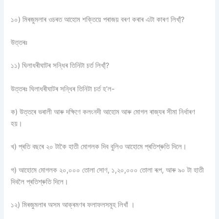
১০) মিৰজুমলাৰ ওচৰত আহোম শক্তিয়ে পৰাজয় বৰণ কৰাৰ এটা কাৰণ লিখা্ঁ?
উত্তৰঃ
১১) ঘিলাধৰীঘাটৰ সন্ধিৰ তিনিটা চৰ্ত লিখা্ঁ?
উত্তৰঃ ঘিলাধৰীঘাটৰ সন্ধিৰ তিনিটা চৰ্ত হ’ল-
ক) উত্তৰে ভৰালী আৰু দক্ষিণে কলংনদী আহোম আৰু মোগল ৰাজ্যৰ সীমা নিৰ্ধাৰণ
হয়।
খ) প্ৰতি বছৰে ২০ টাকৈ হাতী মোগলক দিব বুলিও আহোমে প্ৰতিশ্ৰুতি দিলে।
গ) আহোমে মোগলক ২০,০০০ তোলা সোণ, ১,২০,০০০ তোলা ৰূপ, আৰু ৯০ টা হাতী
দিবলৈ প্ৰতিশ্ৰুতি দিলে।
১২) মিৰজুমলাৰ অসম আক্ৰমণৰ ফলাফলসমূহ লিখাঁ ।