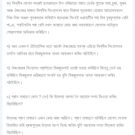
ক) দিল্লীৰ মোগল সম্ৰাট ছাহজাহান টান নৰিয়াতচ পৰাত তেওঁৰ পুতেক দাৰা,চুজা, মুৰাদ
আৰু ঔৰংজেৱ মাজত দিল্লীৰ সিংহাসনৰ বাবে বিবাদৰ সূত্ৰপাত হোৱাত আহোমসকলে
নিজ নিজ অঞ্চল পুনৰুদ্ধাৰ কৰিবলৈ জয়ধ্বজ সিংহই গুৱাহাটীৰ পৰা মিৰ নুৰফুল্লাক খেদি
পাণ্ড, শৰাইঘাটৰ পৰা খেদি দখল কৰোতে কোচ ৰজা নৰনাৰায়ণে মোগলৰ অধিকৃত
গোৱালপাৰা অধিকাৰ কৰিছিল।
খ) আন একাংশ ঐতিহাসিক মতে আকৌ ঔৰংজেৱে সমগ্ৰ এছিয়া দিল্লীৰ সিংহাসনৰ
তললৈ আনিবৰ বাবে মিৰজুমলাক অসম আক্ৰমণ কৰিব পঠাইছিল।
গ) ঔৰংজেৱৰ সিংহাসন প্ৰাপ্তিত মিৰজুমলাই যথেষ্ট সহায় কৰিছিল কিন্তু তেওঁ ভয়
কৰিছিল মিৰজুমলা ভৱিষ্যতে সংকট হয় বুলি মিৰজুমলাক অসম আক্ৰমণ কৰিব
পঠাইছিল।
৯) প্ৰান নাৰায়ণ কোন ? তেও্ঁ কি উদ্দেশ্য আগত লৈ আহোম লগত মিএতা কৰিব
বিচাৰিছিল?
উত্তৰঃ প্ৰাণ নাৰায়ণ এজন কোচ ৰজা আছিল। প্ৰাণ নাৰায়ণে ভাবিছিল মোগল সেনাক
বিতাৰিত কৰি ব্ৰহ্মপুত্ৰৰ উত্তৰ অংশ নিজে ৰাখিম বুলি আহোমৰ লগত মিত্ৰতা কৰিব
বিচাৰিছিল।