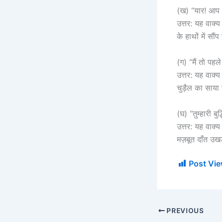
(ख) “यार! आप तो
उत्तर: यह वाक
के हाथों में सौ
(ग) “मैं तो पह
उत्तर: यह वाक्
चुड़ैल का साया
(घ) “तुम्हारी बु
उत्तर: यह वाक
मज़बूत दाँत उखड़
Post Vie
PREVIOUS