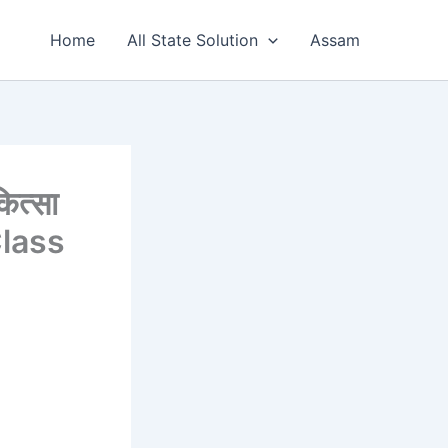
Home
All State Solution
Assam
त्सा
Class