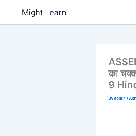
Skip
Might Learn
to
content
ASSEB
का चक
9 Hin
By
admin
/
Apr