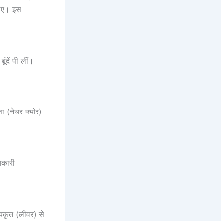
 लिए। इस
ंदें पी लीं।
्सा (नेचर क्योर)
चकारी
। यकृत (लीवर) से