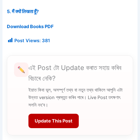
5. मैं क्यों लिखता हूँ?
Download Books PDF
Post Views:
381
এই Post টো Update কৰাত সহায় কৰিব
বিচাৰে নেকি?
ইয়াত কিবা ভুল, অসম্পূৰ্ণ তথ্য বা নতুন তথ্য থাকিলে আপুনি এটা
উন্নত version প্ৰস্তুত কৰিব পাৰে। Live Post তৎক্ষণাৎ
সলনি নহ'ব।
Update This Post