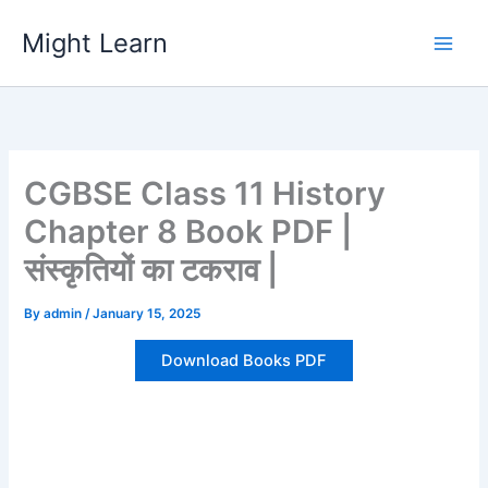
Skip
Might Learn
to
content
CGBSE Class 11 History
Chapter 8 Book PDF |
संस्कृतियों का टकराव |
By
admin
/
January 15, 2025
Download Books PDF