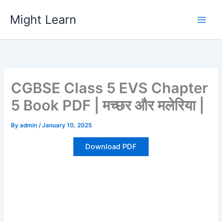
Skip
Might Learn
to
content
CGBSE Class 5 EVS Chapter
5 Book PDF | मच्छर और मलेरिया |
By
admin
/
January 10, 2025
Download PDF