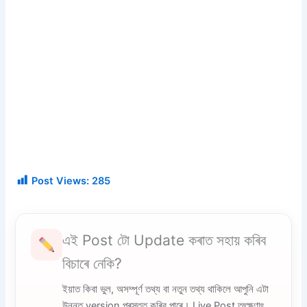
Post Views:
285
এই Post টো Update কৰাত সহায় কৰিব
বিচাৰে নেকি?
ইয়াত কিবা ভুল, অসম্পূৰ্ণ তথ্য বা নতুন তথ্য থাকিলে আপুনি এটা
উন্নত version প্ৰস্তুত কৰিব পাৰে। Live Post তৎক্ষণাৎ