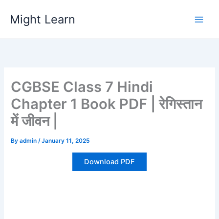
Skip
Might Learn
to
content
CGBSE Class 7 Hindi
Chapter 1 Book PDF | रेगिस्तान
में जीवन |
By
admin
/
January 11, 2025
Download PDF