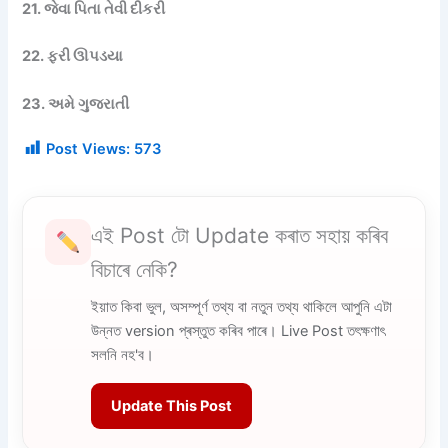
21. જેવા પિતા તેવી દીકરી
22. ફરી ઊપડયા
23. અમે ગુજરાતી
Post Views:
573
এই Post টো Update কৰাত সহায় কৰিব
বিচাৰে নেকি?
ইয়াত কিবা ভুল, অসম্পূৰ্ণ তথ্য বা নতুন তথ্য থাকিলে আপুনি এটা
উন্নত version প্ৰস্তুত কৰিব পাৰে। Live Post তৎক্ষণাৎ
সলনি নহ'ব।
Update This Post