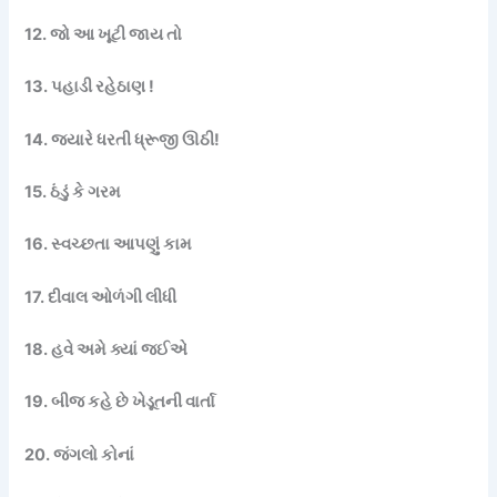
12. જો આ ખૂટી જાય તો
13. પહાડી રહેઠાણ !
14. જ્યારે ધરતી ધ્રૂજી ઊઠી!
15. ઠંડું કે ગરમ
16. સ્વચ્છતા આપણું કામ
17. દીવાલ ઓળંગી લીધી
18. હવે અમે ક્યાં જઈએ
19. બીજ કહે છે ખેડૂતની વાર્તા
20. જંગલો કોનાં