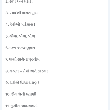
2. સાપ અને મદારી
3. સ્વાદથી પાચન સુધી
4. કેરીઓ બારેમાસ !
5. બીજ, બીજ, બીજ
6. જળ એ જ જીવન
7. પાણી સાથેના પ્રયોગ
8. મચ્છર – રોગો અને સારવાર
9. ચઢીએ ઊંચા ચઢાણ !
10. દીવાલોની કહાણી
11. સુનીતા અવકાશમાં