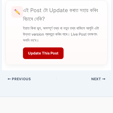
এই Post টো Update কৰাত সহায় কৰিব
বিচাৰে নেকি?
ইয়াত কিবা ভুল, অসম্পূৰ্ণ তথ্য বা নতুন তথ্য থাকিলে আপুনি এটা
উন্নত version প্ৰস্তুত কৰিব পাৰে। Live Post তৎক্ষণাৎ
সলনি নহ'ব।
Update This Post
PREVIOUS
NEXT