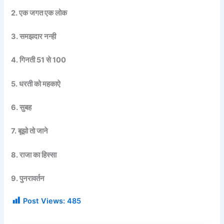
2. एक जगत एक लोक
3. समझदार नन्ही
4. गिनती 51 से 100
5. धरती को महकाऐ
6. सुबह
7. बूझो तो जाने
8. राजा का हिस्सा
9. पुनरावर्तन
Post Views:
485