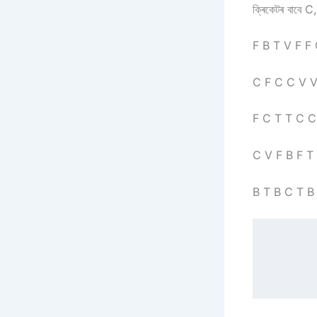
ক্ৰিকেটৰ বাবে C,
F B T V F F
C F C C V V
F C T T C C
C V F B F T
B T B C T B
        ক) ওপৰৰ তথ্য়খিনিৰ ভিত্তিত দাগহ্ন তালি