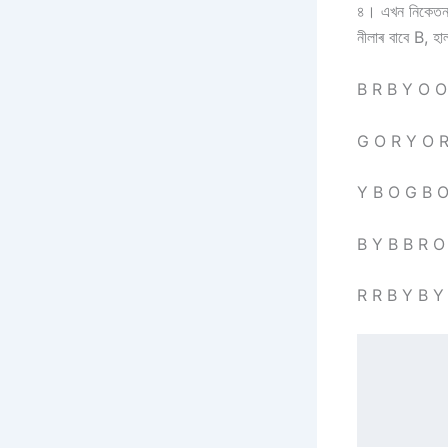
৪। এখন নিকেতনৰ 
নীলাৰ বাবে B, হা
B R B Y O O
G O R Y O R
Y B O G B O
B Y B B R O
R R B Y B Y
        ক) ওপৰৰ তথ্য়খিনিৰ ভিত্তি দাগচিহ্ন তালি