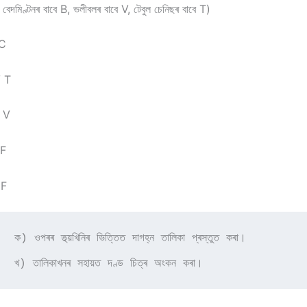
 বেদমিণ্টনৰ বাবে B, ভলীবলৰ বাবে V, টেবুল চেনিছৰ বাবে T)
 C
 T
 V
 F
 F
কা প্ৰস্তুত কৰা।

        খ) তালিকাখনৰ সহায়ত দণ্ড চিত্ৰ অংকন কৰা।