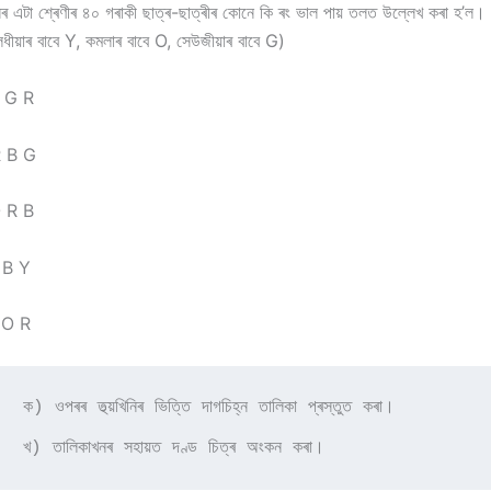
এটা শ্ৰেণীৰ ৪০ গৰাকী ছাত্ৰ-ছাত্ৰীৰ কোনে কি ৰং ভাল পায় তলত উল্লেখ কৰা হ’ল। 
লধীয়াৰ বাবে Y, কমলাৰ বাবে O, সেউজীয়াৰ বাবে G)
 G R
 B G
 R B
 B Y
 O R
কা প্ৰস্তুত কৰা।

        খ) তালিকাখনৰ সহায়ত দণ্ড চিত্ৰ অংকন কৰা।