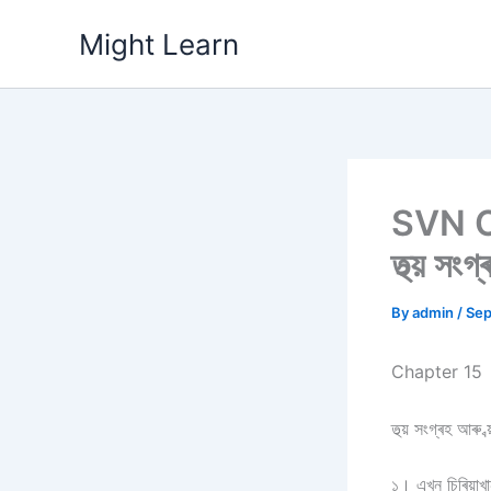
Skip
Might Learn
to
content
SVN C
তথ্য় সংগ
By
admin
/
Sep
Chapter 15
তথ্য় সংগ্ৰহ আৰু ব্
১। এখন চিৰিয়াখা