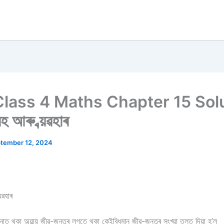
lass 4 Maths Chapter 15 Sol
্ৰহ আৰু ব্য়ৱহাৰ
tember 12, 2024
য়ৱহাৰ
নাত থকা অন্য়ান্য় জীৱ-জন্তুৰ লগতে থকা কেইবিধমান জীৱ-জন্তুৰ সংখ্য়া তলত দিয়া হ’ল