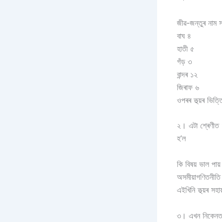
জীৱ-জন্তুৰ নাম সং
বাঘ ৪
হাতী ৫
গঁড় ৩
বান্দৰ ১২
জিৰাফ ৬
ওপৰৰ তথ্য়ৰ ভিত
২। এটা শ্ৰেণীত 
হ’ল
কি বিষয় ভাল পায়
অসমীয়াগণিতনীতি 
এইখিনি তথ্য়ৰ সহ
৩। এখন নিকেনতৰ 