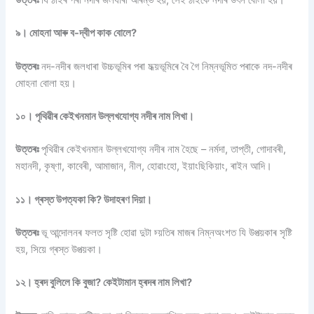
উত্তৰঃ
যি ঠাইৰ পৰা নদীৰ জলধাৰা আৰম্ভ হয়, সেই ঠাইকে নদীৰ উৎস বোলা হয়।
৯। মোহনা আৰু ব-দ্বীপ কাক বোলে?
উত্তৰঃ
নদ-নদীৰ জলধাৰা উচ্চভূমিৰ পৰা মধ্য়ভূমিৰে বৈ গৈ নিম্নভূমিত পৰাকে নদ-নদীৰ
মোহনা বোলা হয়।
১০। পৃথিৱীৰ কেইখনমান উল্লখযোগ্য নদীৰ নাম লিখা।
উত্তৰঃ
পৃথিৱীৰ কেইখনমান উল্লখযোগ্য নদীৰ নাম হৈছে – নৰ্মদা, তাপ্তী, গোদাবৰী,
মহানদী, কৃষ্ণা, কাবেৰী, আমাজান, নীল, হোৱাংহো, ইয়াংছিকিয়াং, ৰাইন আদি।
১১। গ্ৰস্ত উপত্যকা কি? উদাহৰণ দিয়া।
উত্তৰঃ
ভূ আন্দোলনৰ ফলত সৃষ্টি হোৱা দুটা চ্য়তিৰ মাজৰ নিম্নঅংশত যি উপত্য়কাৰ সৃষ্টি
হয়, সিয়ে গ্ৰস্ত উপত্য়কা।
১২। হ্ৰদ বুলিলে কি বুজা? কেইটামান হ্ৰদৰ নাম লিখা?