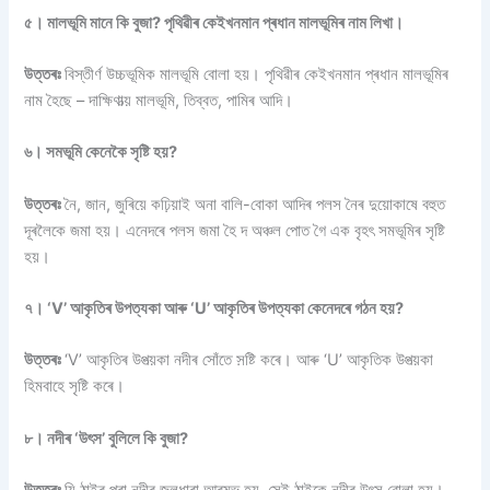
৫। মালভূমি মানে কি বুজা? পৃথিৱীৰ কেইখনমান প্ৰধান মালভূমিৰ নাম লিখা।
উত্তৰঃ
বিস্তীৰ্ণ উচ্চভূমিক মালভূমি বোলা হয়। পৃথিৱীৰ কেইখনমান প্ৰধান মালভূমিৰ
নাম হৈছে – দাক্ষিণাত্য় মালভূমি, তিব্বত, পামিৰ আদি।
৬। সমভূমি কেনেকৈ সৃষ্টি হয়?
উত্তৰঃ
নৈ, জান, জুৰিয়ে কঢ়িয়াই অনা বালি-বোকা আদিৰ পলস নৈৰ দুয়োকাষে বহুত
দূৰলৈকে জমা হয়। এনেদৰে পলস জমা হৈ দ অঞ্চল পোত গৈ এক বৃহৎ সমভূমিৰ সৃষ্টি
হয়।
৭। ‘V’ আকৃতিৰ উপত্যকা আৰু ‘U’ আকৃতিৰ উপত্যকা কেনেদৰে গঠন হয়?
উত্তৰঃ
‘V’ আকৃতিৰ উপত্য়কা নদীৰ সোঁতে স়ষ্টি কৰে। আৰু ‘U’ আকৃতিক উপত্য়কা
হিমবাহে সৃষ্টি কৰে।
৮। নদীৰ ‘উৎস’ বুলিলে কি বুজা?