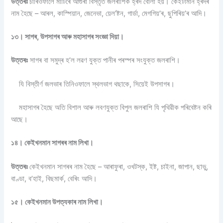
উত্তৰঃ
চাৰিওফালে মাটিৰে আগুৰা বিস্তৃত জলৰাশিক হ্ৰদ বোলা হয়। কেইটামান হ্ৰদৰ
নাম হৈছে – আৰল, কাস্পিয়ান, জেনেভা, য়েল’ষ্টন, গাৰ্ডা, মেগগিয়’ৰ, ছুপিৰিয়’ৰ আদি।
১৩। সাগৰ, উপসাগৰ আৰু মহাসাগৰ সংজ্ঞা দিয়া।
উত্তৰঃ
সাগৰ বা সমুদ্ৰ হ’ল লৱণ যুক্ত পানীৰ পৰস্পৰ সংযুক্ত জলৰাশি।
যি বিস্তীৰ্ণ জলভাৰ তিনিওফালে স্থলভাগ থছাকে, সিয়েই উপসাগৰ।
মহাসাগৰ হৈছে অতি বিশাল আৰু লবণযুক্ত বিপুল জলৰাশি যি পৃথিৱীক পৰিবেষ্টন কৰি
আছে।
১৪। কেইখনমান সাগৰৰ নাম লিখা।
উত্তৰঃ
কেইখনমান সাগৰৰ নাম হৈছে – আৰাফুৰা, ওখটস্ক, ইষ্ট, চাইনা, জাপান, ছাভু,
বাণ্ডা, ব’হাই, বিছমাৰ্ক, বেৰিং আদি।
১৫। কেইখনমান উপত্যকাৰ নাম লিখা।