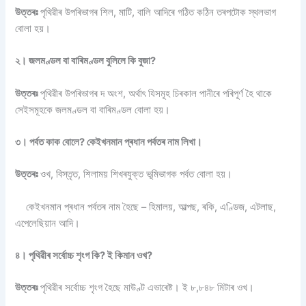
উত্তৰঃ
পৃথিৱীৰ উপৰিভাগৰ শিল, মাটি, বালি আদিৰে গঠিত কঠিন তৰপটোক স্থলভাগ
বোলা হয়।
২। জলমণ্ডল বা বাৰিমণ্ডল বুলিলে কি বুজা?
উত্তৰঃ
পৃথিৱীৰ উপৰিভাগৰ দ অংশ, অৰ্থাৎ যিসমূহ চিৰকাল পানীৰে পৰিপূৰ্ণ হৈ থাকে
সেইসমূহকে জলমণ্ডল বা বাৰিমণ্ডল বোলা হয়।
৩। পৰ্বত কাক বোলে? কেইখনমান প্ৰধান পৰ্বতৰ নাম লিখা।
উত্তৰঃ
ওখ, বিস্তৃত, শিলাময় শিখৰযুক্ত ভূমিভাগক পৰ্বত বোলা হয়।
কেইখনমান প্ৰধান পৰ্বতৰ নাম হৈছে – হিমালয়, আল্পছ, ৰকি, এণ্ডিজ, এটলাছ,
এপেলেছিয়ান আদি।
৪। পৃথিৱীৰ সৰ্বোচ্চ শৃংগ কি? ই কিমান ওখ?
উত্তৰঃ
পৃথিৱীৰ সৰ্বোচ্চ শৃংগ হৈছে মাউণ্ট এভাৰেষ্ট। ই ৮,৮৪৮ মিটাৰ ওখ।