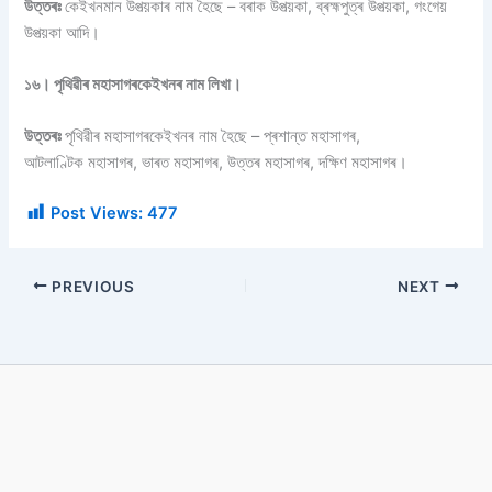
উত্তৰঃ
কেইখনমান উপত্য়কাৰ নাম হৈছে – বৰাক উপত্য়কা, ব্ৰহ্মপুত্ৰ উপত্য়কা, গংগেয়
উপত্য়কা আদি।
১৬। পৃথিৱীৰ মহাসাগৰকেইখনৰ নাম লিখা।
উত্তৰঃ
পৃথিৱীৰ মহাসাগৰকেইখনৰ নাম হৈছে – প্ৰশান্ত মহাসাগৰ,
আটলাণ্টিক মহাসাগৰ, ভাৰত মহাসাগৰ, উত্তৰ মহাসাগৰ, দক্ষিণ মহাসাগৰ।
Post Views:
477
PREVIOUS
NEXT