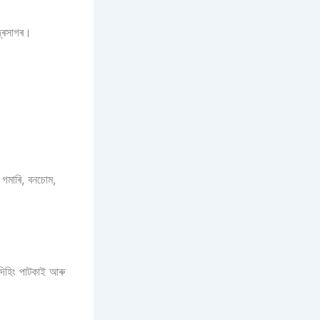
দ্ৰসাগৰ।
 গমাৰি, বনচোম,
 দিহিং পাটকাই আৰু