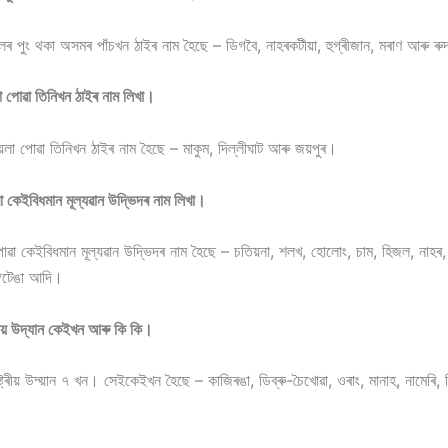
লৰ পুং থকা অসমৰ পাঁচখন ঠাইৰ নাম হৈছে – ডিগবৈ, নাহৰকটীয়া, হুগ্ৰীজান, মৰাণ আৰু ৰু
পোৱা তিনিখন ঠাইৰ নাম লিখা।
া পোৱা তিনিখন ঠাইৰ নাম হৈছে – মাকুম, দিল্লীঘাট আৰু জয়পুৰ।
েইবিধমান মূল্যৱান উদ্ভিদৰ নাম লিখা।
 কেইবিধমান মূল্যৱান উদ্ভিদৰ নাম হৈছে – চতিয়না, শলখ, হোলোং, চাম, হিজল, নাহৰ,
 ঔটেঙা আদি।
ীয় উদ্যান কেইখন আৰু কি কি।
ট্ৰীয় উদ্য়ান ৭ খন। সেইকেইখন হৈছে – কাজিৰঙা, ডিব্ৰু-চৈখোৱা, ওৰাং, মানাহ, নামেৰি,