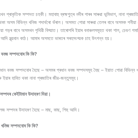
়খন প্ৰাকৃতিক সম্পদত চহকী। মহাবাহু ব্ৰহ্মপুত্ৰ নদীৰ পাৰৰ সাৰুৱা ভূমিভাগ, নানা প্ৰজা
চি থকা অসম বিভিন্ন খনিজ পদাৰ্থৰো ভঁৰাল। অসমত পোৱা সাৰুৱা তেলৰ বাবে অসমক পনীয়া স
়া গড়ৰ বাবে অসমখন পৃথিৱী বিখ্য়াত। তাৰোপৰি ইয়াৰ বনাঞ্চলসমূহত থকা শাল, চেগুণ গমা
 আদি মূল্য়বান কাঠ। আমাৰ অসমতে ভাৰতৰ সৰহসংখ্য়ক চাহ উৎপন্ন হয়।
 বনজ সম্পদবোৰ কি কি?
ধান বনজ সম্পদবোৰ হৈছে – অসমৰ প্ৰধান বনজ সম্পদসমূহ হৈছ – ইয়াত পোৱা বিভিন্ন ধৰণৰ
 ইয়াৰ হাবিত থকা নানা প্ৰজাতিৰ জীৱ-জন্তুসমূহ।
্পদৰ কেইটামান উদাহৰণ দিয়া।
 সম্পদৰ উদাহৰণ হৈছে – মাছ, কাছ, শিহু আদি।
 খনিজ সম্পদবোৰ কি কি?