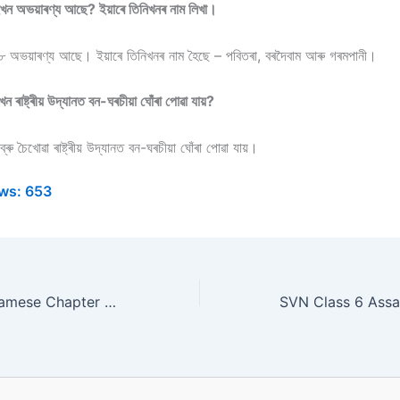
 অভয়াৰণ্য আছে? ইয়াৰে তিনিখনৰ নাম লিখা।
অভয়াৰণ্য আছে। ইয়াৰে তিনিখনৰ নাম হৈছে – পবিতৰা, বৰদৈবাম আৰু গৰমপানী।
াষ্ট্ৰীয় উদ্যানত বন-ঘৰচীয়া ঘোঁৰা পোৱা যায়?
ু চৈখোৱা ৰাষ্ট্ৰীয় উদ্যানত বন-ঘৰচীয়া ঘোঁৰা পোৱা যায়।
ws:
653
SVN Class 6 Assamese Chapter 1 Answer শ্ৰীকৃষ্ণ পিপৰা গুচোৱা