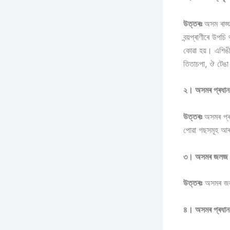
উত্তৰঃ
অসম ৰাজ্য
বন্য়প্ৰাণীৰে উপ
কোৱা হয়। এশিঙীয
তিতাচপা, ঔ টেঙা
২। অসমৰ প্ৰধান
উত্তৰঃ
অসমৰ প্ৰ
পোৱা গছসমূহ আৰু
৩। অসমৰ জলজ সম
উত্তৰঃ
অসমৰ জলজ
৪। অসমৰ প্ৰধান