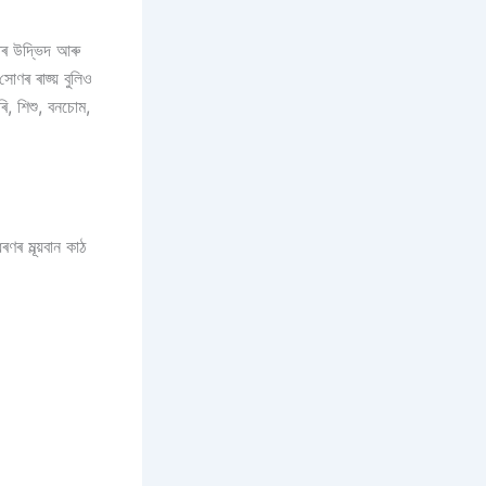
তিৰ উদ্ভিদ আৰু
োণৰ ৰাজ্য় বুলিও
ৰি, শিশু, বনচোম,
 মূল্য়বান কাঠ