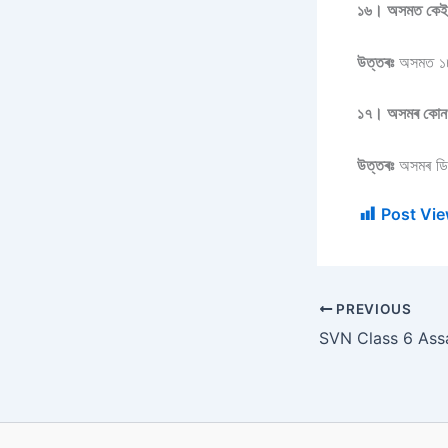
১৬। অসমত কেইখন
উত্তৰঃ
অসমত ১৮ 
১৭। অসমৰ কোনখন ৰ
উত্তৰঃ
অসমৰ ডিব্ৰ
Post Vie
PREVIOUS