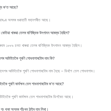
ৰণ্য ক’ত আছে?
য়াৰণ্য় অসমৰ গুৱাহাতী মহানগৰীত আছে।
েতিয়া খাৰুৱা তেলৰ বাণিজ্যিক উৎপাদন আৰম্ভ হৈছিল?
ৰথম ১৮৮৯ চনত খাৰুৱা তেলৰ বাণিজ্যিক উৎপাদন আৰম্ভ হৈছিল।
েশৰ আটাইতকৈ পুৰণি শোধনাগাৰটোৰ নাম কি?
হাদেশৰ আটাইতকৈ পুৰণি শোধনাগাৰটোৰ নাম হৈছে – ডিবগৈ তেল শোধনাগাৰ।
ইতকৈ পুৰণি কাৰ্যক্ষম তেল শাধনাগাৰটোৰ ক’ত আছে?
আটাইতকৈ পুৰণি কাৰ্যক্ষম তেল শাধনাগাৰটোৰ ডিগবৈত আছে।
 পুং থকা অসমৰ পাঁচখন ঠাইৰ নাম লিখা।