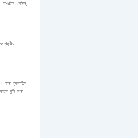
, কেওলিন, বেৰিল,
াষ্ট্ৰীয়
। নানা প্ৰজাতিৰ
েত্ৰ’ বুলি জনা