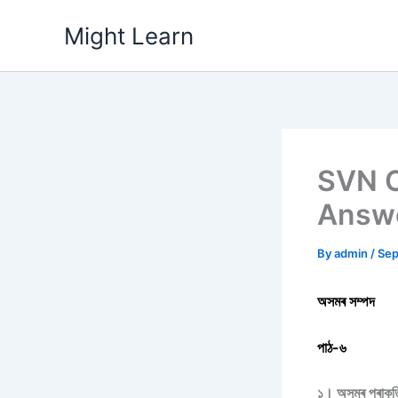
Skip
Might Learn
to
content
SVN C
Answer
By
admin
/
Sep
অসমৰ সম্পদ
পাঠ-৬
১। অসমৰ প্ৰাকৃতি