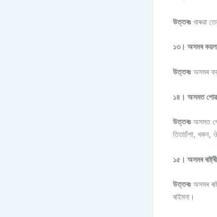
উত্তৰঃ
খাৰুৱা তে
১৩। অসমৰ কয়লা 
উত্তৰঃ
অসমৰ কয়ল
১৪। অসমত পোৱা ক
উত্তৰঃ
অসমত পোৱা
তিতাচঁপা, খকন,
১৫। অসমৰ ৰাষ্ট্ৰ
উত্তৰঃ
অসমৰ ৰাষ্
ৰাইমনা।