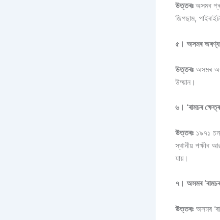
উত্তৰঃ
অসমৰ প্ৰ
জিপছাম, পাইৰাইট, 
৫। অসমৰ অৰণ্যভ
উত্তৰঃ
অসমৰ অৰণ্য
উদ্য়ান।
৬। ‘ৰামচৰ ক্ষেত্
উত্তৰঃ
১৯৭১ চনত 
স্থানীয় পক্ষীৰ 
যায়।
৭। অসমৰ ‘ৰামচৰ 
উত্তৰঃ
অসমৰ ‘ৰাম