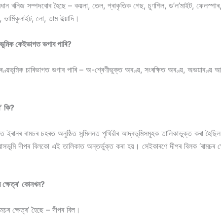
ধান খনিজ সম্পদবোৰ হৈছে – কয়লা, তেল, প্ৰাকৃতিক গেছ, চূণশিল, ড’ল’মাইট, ফেলস্পাৰ
ভাৰ্মিকুলাইট, লো, তাম ইত্য়াদি।
ূমিক কেইভাগত ভগাব পাৰি?
়ভূমিক চাৰিভাগত ভগাব পাৰি – অ-শ্ৰেণীভুক্ত অৰণ্য়, সংৰক্ষিত অৰণ্য়, অভয়াৰণ্য় আৰু ৰ
ৰ’ কি?
ইৰানৰ ৰামচৰ চহৰত অনুষ্ঠিত সন্মিলনত পৃথিৱীৰ আদ্ৰভূমিসমূহক তালিকাভুক্ত কৰা হৈছিল
আৱাসভূমি দীপৰ বিলকো এই তালিকাত অন্তৰ্ভুক্ত কৰা হয়। সেইকাৰণে দীপৰ বিলক ‘ৰামচৰ ক্ষ
ক্ষেত্ৰ’ কোনখন?
চৰ ক্ষেত্ৰ’ হৈছে – দীপৰ বিল।