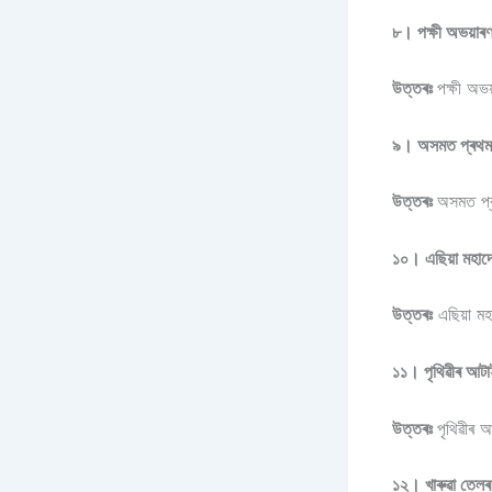
৮। পক্ষী অভয়া
উত্তৰঃ
পক্ষী অভ
৯। অসমত প্ৰথম ক
উত্তৰঃ
অসমত প্
১০। এছিয়া মহাদ
উত্তৰঃ
এছিয়া ম
১১। পৃথিৱীৰ আটা
উত্তৰঃ
পৃথিৱীৰ 
১২। খাৰুৱা তেলৰ