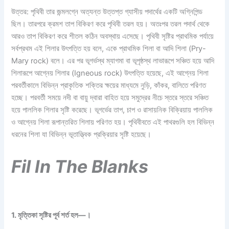
উত্তর: পৃথিবী তার জন্মলগ্নে অত্যন্ত উত্তপ্ত গ্যাসীয় পদার্থের একটি অগ্নিপিন্ড
ছিল। তারপরে ক্রমশ তাপ বিকিরণ করে পৃথিবী তরল হয়। অতঃপর তরল পদার্থ থেকে
আরও তাপ বিকিরণ করে শীতল কঠিন অবস্থায় এসেছে। পৃথিবী সৃষ্টির প্রাথমিক পর্যায়ে
সর্বপ্রথম এই শিলার উৎপত্তি হয় বলে, একে প্রাথমিক শিলা বা আদি শিলা (Pry-
Mary rock) বলে। এর পর ভূগর্ভস্থ ম্যাগমা বা ভূপৃষ্ঠস্থ লাভারূপে সঞ্চিত হয়ে আদি
শিলারূপে আগ্নেয় শিলার (Igneous rock) উৎপত্তি হয়েছে, এই আগ্নেয় শিলা
পরবর্তীকালে বিভিন্ন প্রাকৃতিক শক্তির ক্ষয়ের মাধ্যমে নুড়ি, কাঁকর, বালিতে পরিণত
হচ্ছে। পরবর্তী সময়ে নদী বা বায়ু দ্বারা বাহিত হয়ে সমুদ্রের নীচে স্তরে স্তরে সঞ্চিত
হয়ে পাললিক শিলার সৃষ্টি করেছে। ভূগর্ভের তাপ, চাপ ও রাসায়নিক বিক্রিয়ায় পাললিক
ও আগ্নেয় শিলা রূপান্তরিত শিলায় পরিণত হয়। পৃথিবীবতে এই পাথরগুলি হল বিভিন্ন
ধরনের শিলা যা বিভিন্ন ভূতাত্ত্বিক প্রক্রিয়ার সৃষ্টি হয়েছে।
Fil In The Blanks
1. মৃত্তিকা সৃষ্টির পূর্ব শর্ত হল—।