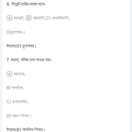
6. সিমেন্ট তৈরির কাজে লাগে-
Ⓐ ব্যাসাল্ট, Ⓑ গ্রানাইট,C) কোয়ার্টজাইট,
D)চুনাপাথর।
উত্তর:D) চুনাপাথর।
7. কয়লা, খনিজ তেল পাওয়া যায়-
Ⓐ আগ্নেয়,
B) পাললিক,
C) রূপান্তরিত,
D) সকল শিলায়।
উত্তর:B) পাললিক শিলায়।