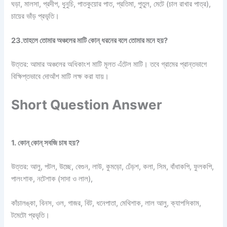
ঘড়া, মালসা, প্রদীপ, ধুনুচি, পাতকুয়াের পাত, প্রতিমা, পুতুল, মেটে (চাল রাখার পাত্র),
চায়ের ভাঁড় প্রভৃতি।
23.তাহলে তোমার অঞ্চলের মাটি কোন্ ধরনের বলে তোমার মনে হয়?
উত্তর: আমার অঞ্চলের অধিকাংশ মাটি মূলত এঁটেল মাটি। তবে গ্রামের প্রান্তভাগে
বিক্ষিপ্তভাবে দোআঁশ মাটি লক্ষ করা যায়।
Short Question Answer
1. কোন্ কোন্ সবজি চাষ হয়?
উত্তর: আলু, পটল, উচ্ছে, বেগুন, লাউ, কুমড়ো, ঢেঁড়শ, কলা, সিম, বাঁধাকপি, ফুলকপি,
পালংশাক, নটেশাক (সাদা ও লাল),
কাঁচালঙ্কা, বিনস, ওল, গাজর, বিট, ধনেপাতা, মেথিশাক, লাল আলু, ক্যাপসিকাম,
টমেটো প্রভৃতি।