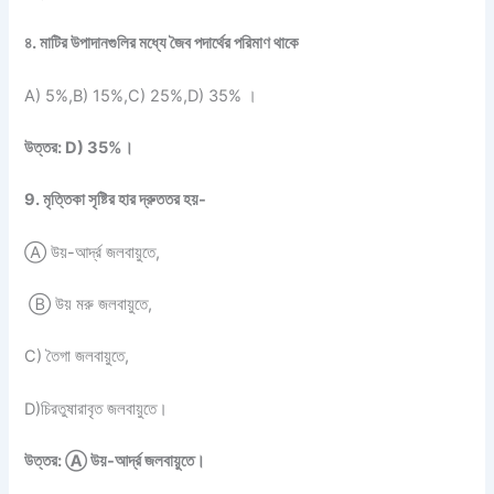
৪. মাটির উপাদানগুলির মধ্যে জৈব পদার্থের পরিমাণ থাকে
A) 5%,B) 15%,C) 25%,D) 35% ।
উত্তর: D) 35%।
9. মৃত্তিকা সৃষ্টির হার দ্রুততর হয়-
Ⓐ উয়-আর্দ্র জলবায়ুতে,
Ⓑ উয় মরু জলবায়ুতে,
C) তৈগা জলবায়ুতে,
D)চিরতুষারাবৃত জলবায়ুতে।
উত্তর: Ⓐ উয়-আর্দ্র জলবায়ুতে।