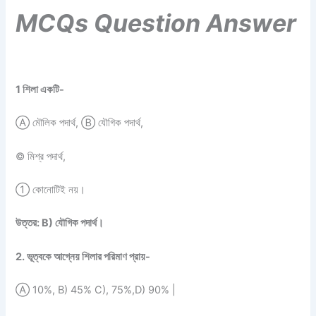
MCQs Question Answer
1 শিলা একটি-
Ⓐ মৌলিক পদার্থ, Ⓑ যৌগিক পদার্থ,
© মিশ্র পদার্থ,
① কোনোটিই নয়।
উত্তর: B) যৌগিক পদার্থ।
2. ভূত্বকে আগ্নেয় শিলার পরিমাণ প্রায়-
Ⓐ 10%, B) 45% C), 75%,D) 90% |