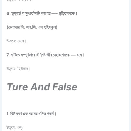
6. তৃষ্ণার্ত বা ক্ষুধার্ত মাটি বলা হয় —- মৃত্তিাকাকে।
(বেলডাঙা সি. আর.জি. এস হাইস্কুল)
উত্তর: বেলে।
7. মাটিতে সম্পূর্ণভাবে বিশ্লিষ্ট জীব দেহাবশেষকে — বলে।
উত্তর: হিউমাস।
Ture And False
1. বিট লবণ এক ধরনের খনিজ পদার্থ।
উত্তর: শুদ্ধ