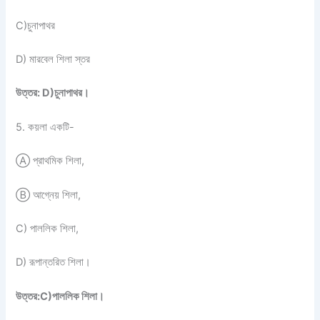
C)চুনাপাথর
D) মারবেল শিলা স্তর
উত্তর: D)চুনাপাথর।
5. কয়লা একটি-
Ⓐ প্রাথমিক শিলা,
Ⓑ আগ্নেয় শিলা,
C) পাললিক শিলা,
D) রূপান্তরিত শিলা।
উত্তর:C)পাললিক শিলা।