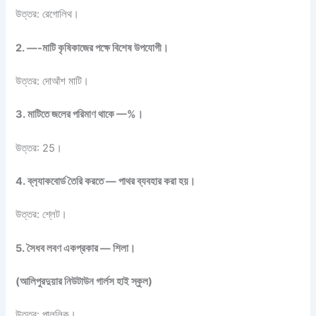
উত্তর: রেগোলিথ।
2. —-মাটি কৃষিকাজের পক্ষে বিশেষ উপযোগী।
উত্তর: দোআঁশ মাটি।
3. মাটিতে জলের পরিমাণ থাকে —%।
উত্তর: 25।
4. ব্ল‍্যাকবোর্ড তৈরি করতে — পাথর ব্যবহার করা হয়।
উত্তর: শ্লেট।
5. সৈধব লবণ একপ্রকার — শিলা।
(আলিপুরদুয়ার নিউটাউন গার্লস হাই স্কুল)
উত্তর: পাললিক।