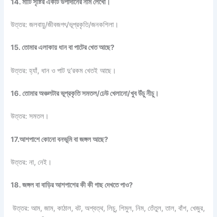
14. মাটি সৃষ্টির একটি উপাদানের নাম লেখো।
উত্তর: জলবায়ু/জীবজগৎ/ভূপ্রকৃতি/জনকশিলা।
15. তোমার এলাকায় ধান বা পাটের খেত আছে?
উত্তর: হ্যাঁ, ধান ও পাট দু’রকম খেতই আছে।
16. তোমার অঞ্চলটার ভূপ্রকৃতি সমতল/ঢেউ খেলানো/খুব উঁচু নীচু।
উত্তর: সমতল।
17.আশপাশে কোনো বনভূমি বা জঙ্গল আছে?
উত্তর: না, নেই।
18. জঙ্গল বা বাড়ির আশপাশের কী কী গাছ দেখতে পাও?
উত্তর: আম, জাম, কাঠাল, বট, অশ্বত্থ, লিচু, শিমুল, নিম, তেঁতুল, তাল, বাঁশ, খেজুর,