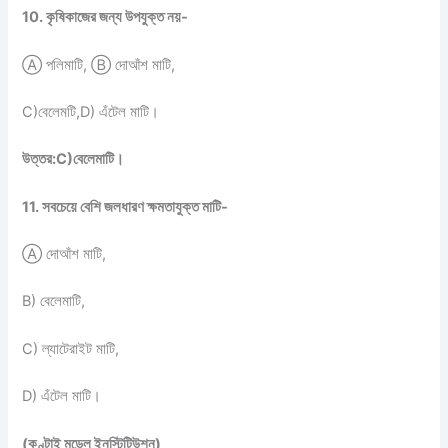
10. কৃষিকাজের জন্য উপযুক্ত নয়-
Ⓐ পলিমাটি, Ⓑ দোআঁশ মাটি,
C)বেলেমটি,D) এঁটেল মাটি।
উত্তর:C)বেলেমাটি।
11. সবচেয়ে বেশি জলধারণ ক্ষমতাযুক্ত মাটি-
Ⓐ দোআঁশ মাটি,
B) বেলেমাটি,
C) ল্যাটেরাইট মাটি,
D) এঁটেল মাটি।
(কণ্টাই মডেল ইনস্টিটিউশন)