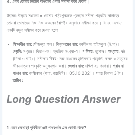
4. এবার তোমার নিজের অঞ্চলের একটা সমীক্ষা করে ফেলো।
উত্তর: উত্তর সংকেত = তোমার পাঠ্যপুস্তকে প্রদত্ত সমীক্ষা পত্রটির সাহায্যে
তোমরা তোমাদের নিজ নিজ অঞ্চলের বৈশিষ্ট্য অনুসারে সমীক্ষা করো। বি.দ্র.-এখানে
একটি নমুনা সমীক্ষা করে দেওয়া হলো।
শিক্ষার্থীর নাম:
সৌজন্যা পাল।
বিদ্যালয়ের নাম:
কাশীনগর হাইস্কুল (উ.মা)।
শ্রেণি:
সপ্তম। বিভাগ-ক। ক্রমিক সংখ্যা-1।
* বিষয়:
ভূগোল।
অধ্যায়:
ষষ্ঠ
(শিলা ও মাটি)। সমীক্ষার
বিষয়:
নিজ অঞ্চলের মৃত্তিকার প্রকৃতি, ফসল ও মানুষের
জীবনযাত্রার প্রকৃতি অনুসন্ধান করা।
জেলার নাম:
দক্ষিণ ২৪ পরগনা।
গ্রাম বা
পাড়ার নাম:
কাশীনগর (থানা, রায়দিঘি)। 05.10.2021। সময় বিকাল 3 টা।
তারিখ :
Long Question Answer
1. ভেবে দেখেছো পৃথিবীতে এই পাথরগুলি এল কোথা থেকে?