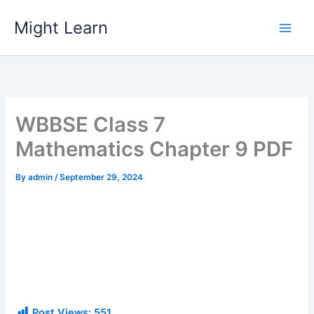
Skip
Might Learn
to
content
WBBSE Class 7
Mathematics Chapter 9 PDF
By
admin
/
September 29, 2024
Post Views:
551