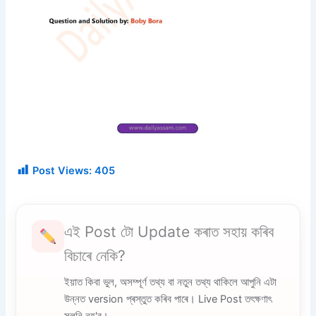
Post Views:
405
এই Post টো Update কৰাত সহায় কৰিব
বিচাৰে নেকি?
ইয়াত কিবা ভুল, অসম্পূৰ্ণ তথ্য বা নতুন তথ্য থাকিলে আপুনি এটা
উন্নত version প্ৰস্তুত কৰিব পাৰে। Live Post তৎক্ষণাৎ
সলনি নহ'ব।