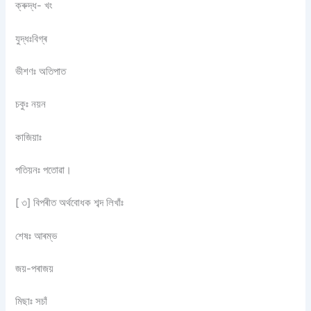
ক্ৰুদ্ধ- খং
যুদ্ধঃবিগ্ৰ
ভীশণঃ অতিপাত
চকুঃ নয়ন
কাজিয়াঃ
পতিয়নঃ পতোৱা।
[ ৩] বিপৰীত অৰ্থবোধক শব্দ লিখাঁঃ
শেষঃ আৰম্ভ
জয়-পৰাজয়
মিছাঃ সচাঁ