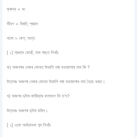
ক্ৰুদ্ধ = খং
ভীষণ = বিৰাট; প্ৰৱল
খতম = ষেশ; অন্ত
[ ১] প্ৰথমে কোৱাঁ, তাৰ পাছত লিখাঁঃ
ক) অজগৰৰ নেজৰ কোবত উভালি পৰা বনজোপাৰ নাম কি ?
উত্তৰঃ অজগৰ নেজৰ কোবত উভালি পৰা বনজোপাৰ নাম হৈছে ববছা।
খ) অজগৰ দুটাৰ কাজিয়াৰ ফলাফল কি হ’ল?
উত্তৰঃ অজগৰ দুটাৰ মৰিল।
[ ২] একে অৰ্থবোধক শব্দ লিখাঁঃ