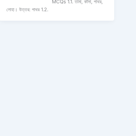
MCQs 1.1. তামা, কাঁসা, পাথর,
লোহা। উত্তর: পাথর 1.2.