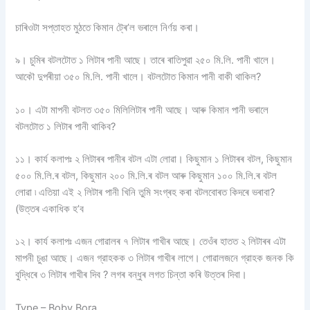
চাৰিওটা সপ্তাহত মুঠতে কিমান ট্ৰে’ল ভৰালে নিৰ্ণয় কৰা।
৯। চুমিৰ বটলটোত ১ লিটাৰ পানী আছে। তাৰে ৰাতিপুৱা ২৫০ মি.লি. পানী খালে।
আকৌ দুপৰীয়া ৩৫০ মি.লি. পানী খালে। বটলটোত কিমান পানী বাকী থাকিল?
১০। এটা মাপনী বটলত ৩৫০ মিলিলিটাৰ পানী আছে। আৰু কিমান পানী ভৰালে
বটলটোত ১ লিটাৰ পানী থাকিব?
১১। কার্য কলাপঃ ২ লিটাৰৰ পানীৰ বটল এটা লোৱা। কিছুমান ১ লিটাৰৰ বটল, কিছুমান
৫০০ মি.লি.ৰ বটল, কিছুমান ২০০ মি.লি.ৰ বটল আৰু কিছুমান ১০০ মি.লি.ৰ বটল
লোৱা ৷ এতিয়া এই ২ লিটাৰ পানী খিনি তুমি সংগ্ৰহ কৰা বটলবোৰত কিদৰে ভৰাবা?
(উত্তৰ একাধিক হ’ব
১২। কার্য কলাপঃ এজন গোৱালৰ ৭ লিটাৰ গাখীৰ আছে। তেওঁৰ হাতত ২ লিটাৰৰ এটা
মাপনী চুঙা আছে। এজন গ্রাহকক ৩ লিটাৰ গাখীৰ লাগে। গোৱালজনে গ্রাহক জনক কি
বুদ্ধিৰে ৩ লিটাৰ গাখীৰ দিব ? লগৰ বন্ধুৰ লগত চিন্তা কৰি উত্তৰ দিবা।
Type – Boby Bora