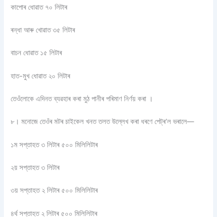
কাপোৰ ধোৱাত ৭০ লিটাৰ
ৰন্ধা আৰু খোৱাত ৩৫ লিটাৰ
বাচন ধোৱাত ১৫ লিটাৰ
হাত-মুখ ধোৱাত ২০ লিটাৰ
তেওঁলোকে এদিনত ব্যৱহাৰ কৰা মুঠ পানীৰ পৰিমাণ নির্ণয় কৰা ।
৮। মনোজে তেওঁৰ মটৰ চাইকেল খনত তলত উল্লেখ কৰা ধৰণে পেট্ৰ’ল ভৰালে—
১ম সপ্তাহত ৩ লিটাৰ ৫০০ মিলিলিটাৰ
২য় সপ্তাহত ৩ লিটাৰ
৩য় সপ্তাহত ২ লিটাৰ ৫০০ মিলিলিটাৰ
৪র্থ সপ্তাহত ২ লিটাৰ ৫০০ মিলিলিটাৰ