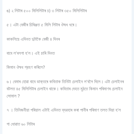
ঙ) ২ লিটাৰ ৫০০ মিলিলিটাৰ চ) ৩ লিটাৰ ৩৫০ মিলিলিটাৰ
৫। এটা বেজীৰ চিৰিঞ্জত ৫ মিলি লিটাৰ ঔষধ ধৰে।
কাকলিয়ে এদিনত দুটাকৈ বেজী ৪ দিনৰ
বাবে ল’বলগা হ’ল। এই চাৰি দিনত
কিমান ঔষধ গ্রহণ কৰিলে?
৬। বেমাৰ হোৱা বাবে ডাক্তৰে কবিতাক তিনিটা চেলাইন ল’বলৈ দিলে। এটা চেলাইনৰ
বটলত ৪৫ মিলিলিটাৰ চেলাইন থাকে। কবিতাৰ দেহত মুঠতে কিমান পৰিমাণৰ চেলাইন
সোমাল ?
৭ । তিনিজনীয়া পৰিয়াল এটাই এদিনত ব্যৱহাৰ কৰা পানীৰ পৰিমাণ তলত দিয়া হ’ল
গা ধোৱাত ৬০ লিটাৰ