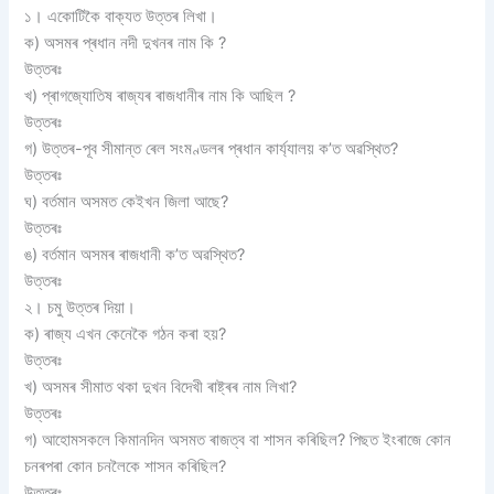
১। একোটিকৈ বাক্যত উত্তৰ লিখা।
ক) অসমৰ প্ৰধান নদী দুখনৰ নাম কি ?
উত্তৰঃ
খ) প্ৰাগজ্যোতিষ ৰাজ্যৰ ৰাজধানীৰ নাম কি আছিল ?
উত্তৰঃ
গ) উত্তৰ-পূব সীমান্ত ৰেল সংমণ্ডলৰ প্ৰধান কাৰ্য্যালয় ক’ত অৱস্থিত?
উত্তৰঃ
ঘ) বৰ্তমান অসমত কেইখন জিলা আছে?
উত্তৰঃ
ঙ) বৰ্তমান অসমৰ ৰাজধানী ক’ত অৱস্থিত?
উত্তৰঃ
২। চমু উত্তৰ দিয়া।
ক) ৰাজ্য এখন কেনেকৈ গঠন কৰা হয়?
উত্তৰঃ
খ) অসমৰ সীমাত থকা দুখন বিদেখী ৰাষ্ট্ৰৰ নাম লিখা?
উত্তৰঃ
গ) আহোমসকলে কিমানদিন অসমত ৰাজত্ব বা শাসন কৰিছিল? পিছত ইংৰাজে কোন
চনৰপৰা কোন চনলৈকে শাসন কৰিছিল?
উত্তৰঃ