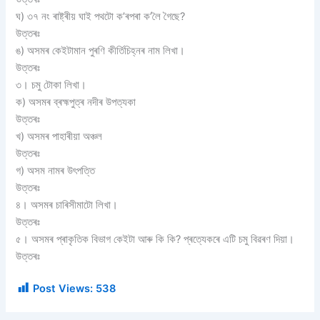
ঘ) ৩৭ নং ৰাষ্ট্ৰীয় ঘাই পথটো ক’ৰপৰা ক’লৈ গৈছে?
উত্তৰঃ
ঙ) অসমৰ কেইটামান পুৰণি কীৰ্তিচিহ্নৰ নাম লিখা।
উত্তৰঃ
৩। চমু টোকা লিখা।
ক) অসমৰ ব্ৰহ্মপুত্ৰ নদীৰ উপত্যকা
উত্তৰঃ
খ) অসমৰ পাহাৰীয়া অঞ্চল
উত্তৰঃ
গ) অসম নামৰ উৎপত্তি
উত্তৰঃ
৪। অসমৰ চাৰিসীমাটো লিখা।
উত্তৰঃ
৫। অসমৰ প্ৰাকৃতিক বিভাগ কেইটা আৰু কি কি? প্ৰত্যেকৰে এটি চমু বিৱৰণ দিয়া।
উত্তৰঃ
Post Views:
538