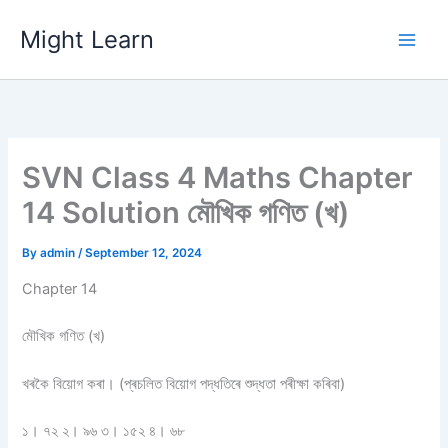
Skip
Might Learn
to
content
SVN Class 4 Maths Chapter
14 Solution মৌখিক গণিত (খ)
By
admin
/
September 12, 2024
Chapter 14
মৌখিক গণিত (খ)
খৰকৈ বিয়োগ কৰা। (প্ৰচলিত বিয়োগ পদ্ধতিৰে শুদ্ধতা পৰীক্ষা কৰিবা)
১। ৭২ ২। ৯৬ ৩। ১৫২ ৪। ৬৮