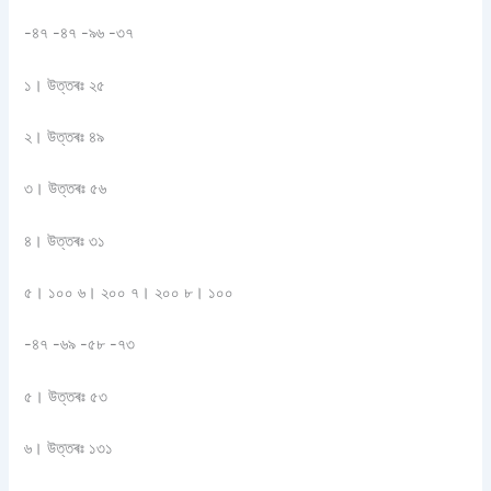
-৪৭ -৪৭ -৯৬ -৩৭
১। উত্তৰঃ ২৫
২। উত্তৰঃ ৪৯
৩। উত্তৰঃ ৫৬
৪। উত্তৰঃ ৩১
৫। ১০০ ৬। ২০০ ৭। ২০০ ৮। ১০০
-৪৭ -৬৯ -৫৮ -৭৩
৫। উত্তৰঃ ৫৩
৬। উত্তৰঃ ১৩১