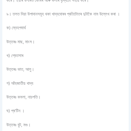
কৰে। ইয়াৰ উপৰিও কোষৰ আৰু কলাৰ বৃদ্ধিটো সহায় কৰে।
৯। তলত দিয়া উপাদানসমূহ থকা খাদ্যবোৰৰ প্ৰতিটোতৰ দুটাকৈ নাম উল্লেখ কৰা ।
ক) স্নেহপদাৰ্থ
উত্তৰঃ মাছ, মাংস।
খ) শ্বেতসাৰ
উত্তৰঃ ভাত, আলু।
গ) আঁহজাতীয় খাদ্য
উত্তৰঃ কমলা, নাচপতি।
ঘ) প্ৰ’টিন ।
উত্তৰঃ বুট, মগু।