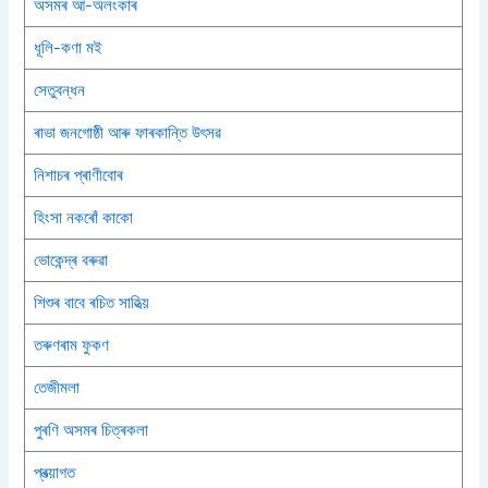
অসমৰ আ-অলংকাৰ
ধূলি-কণা মই
সেতুবন্ধন
ৰাভা জনগোষ্ঠী আৰু ফাৰকান্তি উৎসৱ
নিশাচৰ প্ৰাণীবোৰ
হিংসা নকৰোঁ কাকো
ভোকেন্দ্ৰ বৰুৱা
শিশুৰ বাবে ৰচিত সাহিত্য়
তৰুণৰাম ফুকণ
তেজীমলা
পুৰণি অসমৰ চিত্ৰকলা
প্ৰত্য়াগত