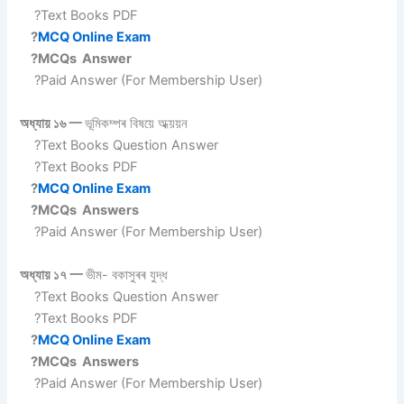
?Text Books PDF
?
MCQ Online Exam
?MCQs Answer
?Paid Answer (For Membership User)
অধ্যায় ১৬ 一
ভূমিকম্পৰ বিষয়ে অধ্য়য়ন
?Text Books Question Answer
?Text Books PDF
?
MCQ Online Exam
?MCQs Answers
?Paid Answer (For Membership User)
অধ্যায় ১৭ 一
ভীম- বকাসুৰৰ যুদ্ধ
?Text Books Question Answer
?Text Books PDF
?
MCQ Online Exam
?MCQs Answers
?Paid Answer (For Membership User)